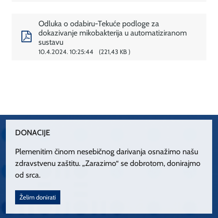
Odluka o odabiru-Tekuće podloge za
dokazivanje mikobakterija u automatiziranom
sustavu
10.4.2024. 10:25:44
221,43 KB
DONACIJE
Plemenitim činom nesebičnog darivanja osnažimo našu
zdravstvenu zaštitu. „Zarazimo“ se dobrotom, donirajmo
od srca.
Želim donirati