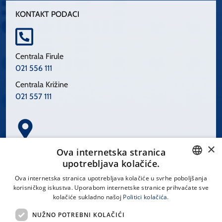
KONTAKT PODACI
Centrala Firule
021 556 111
Centrala Križine
021 557 111
×
Spinčićeva 1, 21000 Split
Ova internetska stranica
Hrvatska
upotrebljava kolačiće.
CROATIAN
Ova internetska stranica upotrebljava kolačiće u svrhe poboljšanja
korisničkog iskustva. Uporabom internetske stranice prihvaćate sve
ENGLISH
kolačiće sukladno našoj
Politici kolačića.
office@kbsplit.hr
NUŽNO POTREBNI KOLAČIĆI