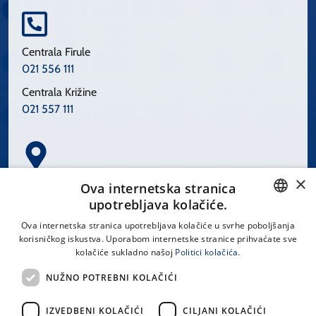
Centrala Firule
021 556 111
Centrala Križine
021 557 111
×
Spinčićeva 1, 21000 Split
Ova internetska stranica
Hrvatska
upotrebljava kolačiće.
CROATIAN
Ova internetska stranica upotrebljava kolačiće u svrhe poboljšanja
korisničkog iskustva. Uporabom internetske stranice prihvaćate sve
ENGLISH
kolačiće sukladno našoj
Politici kolačića.
office@kbsplit.hr
NUŽNO POTREBNI KOLAČIĆI
LINKOVI
IZVEDBENI KOLAČIĆI
CILJANI KOLAČIĆI