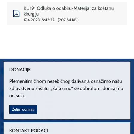
KL 191 Odluka o odabiru-Materijal za koštanu
kirurgiju
17.4.2023. 8:43:22
207,84 KB
DONACIJE
Plemenitim činom nesebičnog darivanja osnažimo našu
zdravstvenu zaštitu. „Zarazimo“ se dobrotom, donirajmo
od srca.
Želim donirati
KONTAKT PODACI