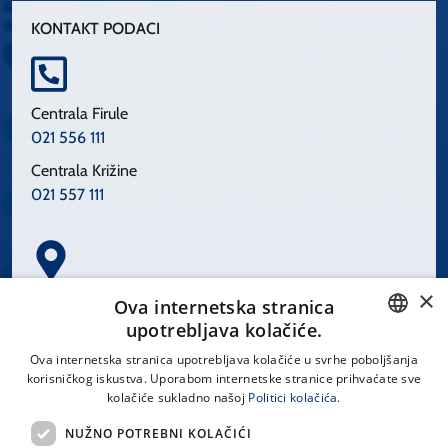
KONTAKT PODACI
Centrala Firule
021 556 111
Centrala Križine
021 557 111
×
Spinčićeva 1, 21000 Split
Ova internetska stranica
Hrvatska
upotrebljava kolačiće.
CROATIAN
Ova internetska stranica upotrebljava kolačiće u svrhe poboljšanja
korisničkog iskustva. Uporabom internetske stranice prihvaćate sve
ENGLISH
kolačiće sukladno našoj
Politici kolačića.
office@kbsplit.hr
NUŽNO POTREBNI KOLAČIĆI