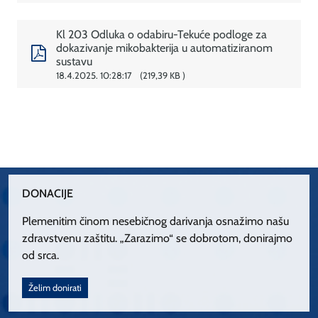
Kl 203 Odluka o odabiru-Tekuće podloge za
dokazivanje mikobakterija u automatiziranom
sustavu
18.4.2025. 10:28:17
219,39 KB
DONACIJE
Plemenitim činom nesebičnog darivanja osnažimo našu
zdravstvenu zaštitu. „Zarazimo“ se dobrotom, donirajmo
od srca.
Želim donirati