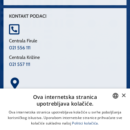
KONTAKT PODACI
Centrala Firule
021 556 111
Centrala Križine
021 557 111
×
Spinčićeva 1, 21000 Split
Ova internetska stranica
Hrvatska
upotrebljava kolačiće.
CROATIAN
Ova internetska stranica upotrebljava kolačiće u svrhe poboljšanja
korisničkog iskustva. Uporabom internetske stranice prihvaćate sve
ENGLISH
kolačiće sukladno našoj
Politici kolačića.
office@kbsplit.hr