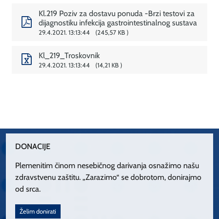
Kl.219 Poziv za dostavu ponuda -Brzi testovi za
dijagnostiku infekcija gastrointestinalnog sustava
29.4.2021. 13:13:44
245,57 KB
Kl_219_Troskovnik
29.4.2021. 13:13:44
14,21 KB
DONACIJE
Plemenitim činom nesebičnog darivanja osnažimo našu
zdravstvenu zaštitu. „Zarazimo“ se dobrotom, donirajmo
od srca.
Želim donirati