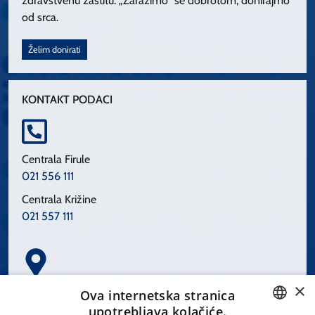
zdravstvenu zaštitu. „Zarazimo“ se dobrotom, donirajmo
od srca.
Želim donirati
KONTAKT PODACI
Centrala Firule
021 556 111
Centrala Križine
021 557 111
×
Spinčićeva 1, 21000 Split
Ova internetska stranica
Hrvatska
upotrebljava kolačiće.