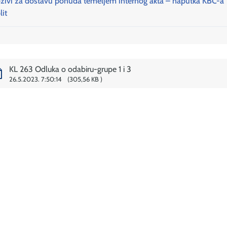
zivi za dostavu ponuda temeljem internog akta – naputka KBC-a
lit
KL 263 Odluka o odabiru-grupe 1 i 3
26.5.2023. 7:50:14
305,56 KB