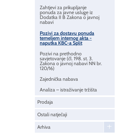
Zahtjevi za prikupljanje
ponuda za javne usluge iz
Dodatka II B Zakona o javnoj
nabavi
Pozivi za dostavu ponuda
temeljem internog akta -
naputka KBC-a Split
Pozivi na prethodno
savjetovanje (čl. 198. st. 3.
Zakona o javnoj nabavi NN br.
120/16)
Zajednička nabava
Analiza – istraživanje tržišta
Prodaja
Ostali natječaji
Arhiva