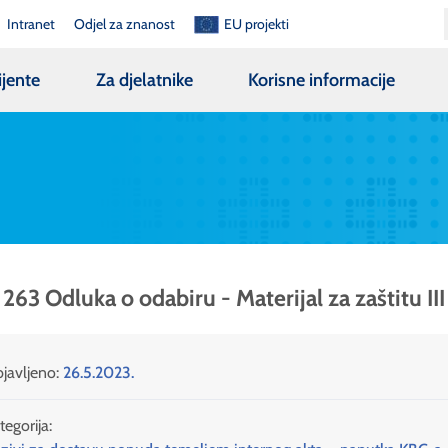
Intranet
Odjel za znanost
EU projekti
ijente
Za djelatnike
Korisne informacije
 263 Odluka o odabiru - Materijal za zaštitu III
javljeno:
26.5.2023.
tegorija: