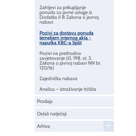
Zahtjevi za prikupljanje
ponuda za javne usluge iz
Dodatka II B Zakona o javnoj
nabavi
Pozivi za dostavu ponuda
temeljem internog akta -
naputka KBC-a Split
Pozivi na prethodno
savjetovanje (čl. 198. st. 3.
Zakona o javnoj nabavi NN br.
120/16)
Zajednička nabava
Analiza – istraživanje tržišta
Prodaja
Ostali natječaji
Arhiva