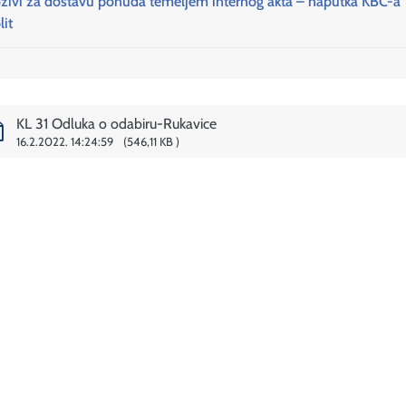
zivi za dostavu ponuda temeljem internog akta – naputka KBC-a
lit
KL 31 Odluka o odabiru-Rukavice
16.2.2022. 14:24:59
546,11 KB