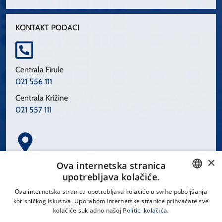
KONTAKT PODACI
Centrala Firule
021 556 111
Centrala Križine
021 557 111
×
Spinčićeva 1, 21000 Split
Ova internetska stranica
Hrvatska
upotrebljava kolačiće.
CROATIAN
Ova internetska stranica upotrebljava kolačiće u svrhe poboljšanja
korisničkog iskustva. Uporabom internetske stranice prihvaćate sve
ENGLISH
kolačiće sukladno našoj
Politici kolačića.
office@kbsplit.hr