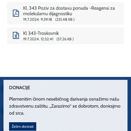
Kl. 343 Poziv za dostavu ponuda -Reagensi za
molekularnu dijagnostiku
19.7.2024. 9:39:18
251,48 KB
Kl 343-Troskovnik
19.7.2024. 12:52:41
57,26 KB
DONACIJE
Plemenitim činom nesebičnog darivanja osnažimo našu
zdravstvenu zaštitu. „Zarazimo“ se dobrotom, donirajmo
od srca.
Želim donirati