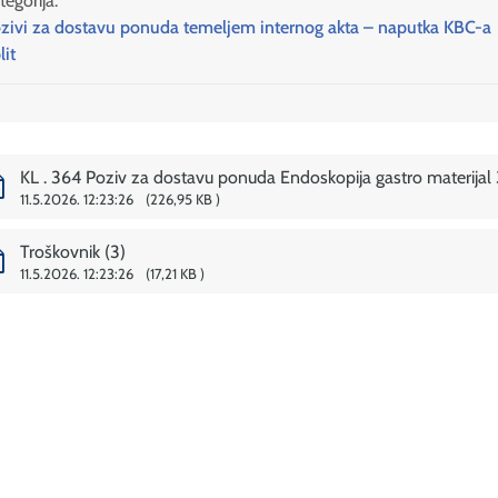
tegorija:
zivi za dostavu ponuda temeljem internog akta – naputka KBC-a
lit
KL . 364 Poziv za dostavu ponuda Endoskopija gastro materijal 
11.5.2026. 12:23:26
226,95 KB
Troškovnik (3)
11.5.2026. 12:23:26
17,21 KB