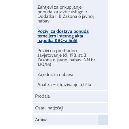
Zahtjevi za prikupljanje
ponuda za javne usluge iz
Dodatka II B Zakona o javnoj
nabavi
Pozivi za dostavu ponuda
temeljem internog akta -
naputka KBC-a Split
Pozivi na prethodno
savjetovanje (čl. 198. st. 3.
Zakona o javnoj nabavi NN br.
120/16)
Zajednička nabava
Analiza – istraživanje tržišta
Prodaja
Ostali natječaji
Arhiva