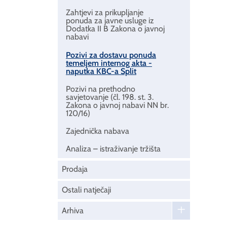
Zahtjevi za prikupljanje
ponuda za javne usluge iz
Dodatka II B Zakona o javnoj
nabavi
Pozivi za dostavu ponuda
temeljem internog akta -
naputka KBC-a Split
Pozivi na prethodno
savjetovanje (čl. 198. st. 3.
Zakona o javnoj nabavi NN br.
120/16)
Zajednička nabava
Analiza – istraživanje tržišta
Prodaja
Ostali natječaji
Arhiva