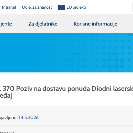
Intranet
Odjel za znanost
EU projekti
ijente
Za djelatnike
Korisne informacije
 370 Poziv na dostavu ponuda Diodni lasersk
eđaj
javljeno:
14.5.2026.