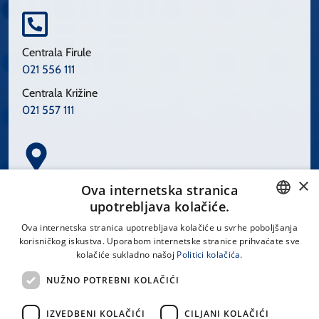
Centrala Firule
021 556 111
Centrala Križine
021 557 111
×
Spinčićeva 1, 21000 Split
Ova internetska stranica
Hrvatska
upotrebljava kolačiće.
CROATIAN
Ova internetska stranica upotrebljava kolačiće u svrhe poboljšanja
korisničkog iskustva. Uporabom internetske stranice prihvaćate sve
ENGLISH
kolačiće sukladno našoj
Politici kolačića.
office@kbsplit.hr
NUŽNO POTREBNI KOLAČIĆI
LINKOVI
IZVEDBENI KOLAČIĆI
CILJANI KOLAČIĆI