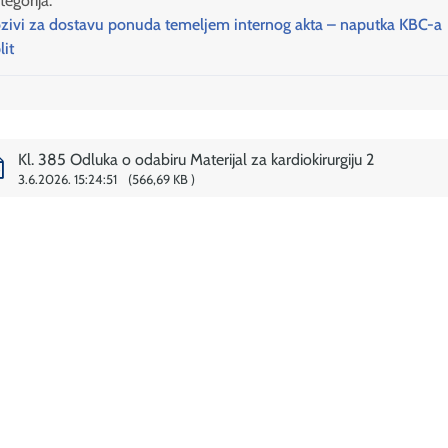
tegorija:
zivi za dostavu ponuda temeljem internog akta – naputka KBC-a
lit
Kl. 385 Odluka o odabiru Materijal za kardiokirurgiju 2
3.6.2026. 15:24:51
566,69 KB