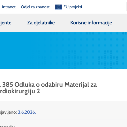
Intranet
Odjel za znanost
EU projekti
ijente
Za djelatnike
Korisne informacije
. 385 Odluka o odabiru Materijal za
rdiokirurgiju 2
javljeno:
3.6.2026.