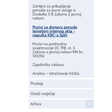
Zahtjevi za prikupljanje
ponuda za javne usluge iz
Dodatka II B Zakona o javnoj
nabavi
Pozivi za dostavu ponuda
temeljem internog akta -
naputka KBC-a Split
Pozivi na prethodno
savjetovanje (čl. 198. st. 3.
Zakona o javnoj nabavi NN br.
120/16)
Zajednička nabava
Analiza – istraživanje tržišta
Prodaja
Ostali natječaji
Arhiva