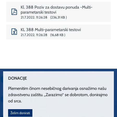
Kl. 388 Poziv za dostavu ponuda -Multi-
parametarski testovi
21.7.2022. 11:26:28
236,31 KB
KL 388 Multi-parametarski testovi
21.7.2022. 11:26:28
16,68 KB
DONACIJE
Plemenitim činom nesebičnog darivanja osnažimo našu
zdravstvenu zaštitu. „Zarazimo“ se dobrotom, donirajmo
od srca.
Želim donirati