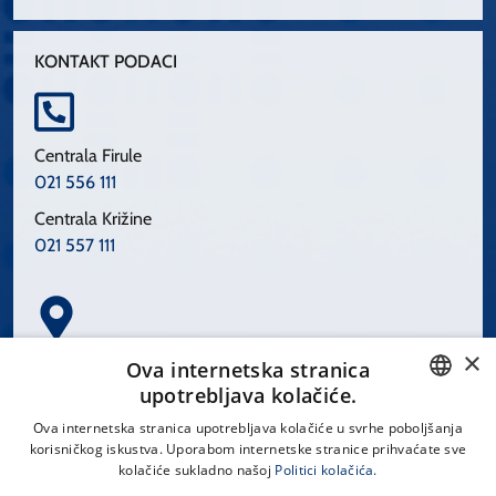
KONTAKT PODACI
Centrala Firule
021 556 111
Centrala Križine
021 557 111
×
Spinčićeva 1, 21000 Split
Ova internetska stranica
Hrvatska
upotrebljava kolačiće.
CROATIAN
Ova internetska stranica upotrebljava kolačiće u svrhe poboljšanja
korisničkog iskustva. Uporabom internetske stranice prihvaćate sve
ENGLISH
kolačiće sukladno našoj
Politici kolačića.
office@kbsplit.hr