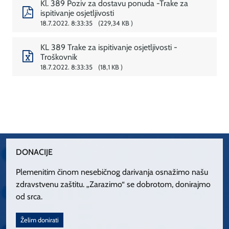
Kl. 389 Poziv za dostavu ponuda -Trake za
ispitivanje osjetljivosti
18.7.2022. 8:33:35
229,34 KB
KL 389 Trake za ispitivanje osjetljivosti -
Troškovnik
18.7.2022. 8:33:35
18,1 KB
DONACIJE
Plemenitim činom nesebičnog darivanja osnažimo našu
zdravstvenu zaštitu. „Zarazimo“ se dobrotom, donirajmo
od srca.
Želim donirati