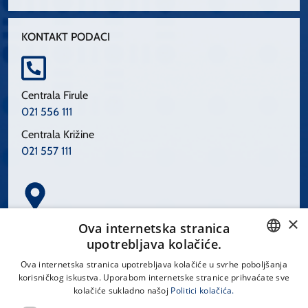
KONTAKT PODACI
Centrala Firule
021 556 111
Centrala Križine
021 557 111
×
Spinčićeva 1, 21000 Split
Ova internetska stranica
Hrvatska
upotrebljava kolačiće.
CROATIAN
Ova internetska stranica upotrebljava kolačiće u svrhe poboljšanja
korisničkog iskustva. Uporabom internetske stranice prihvaćate sve
ENGLISH
kolačiće sukladno našoj
Politici kolačića.
office@kbsplit.hr