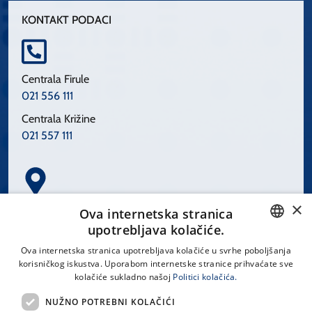
KONTAKT PODACI
Centrala Firule
021 556 111
Centrala Križine
021 557 111
×
Spinčićeva 1, 21000 Split
Ova internetska stranica
Hrvatska
upotrebljava kolačiće.
CROATIAN
Ova internetska stranica upotrebljava kolačiće u svrhe poboljšanja
korisničkog iskustva. Uporabom internetske stranice prihvaćate sve
ENGLISH
kolačiće sukladno našoj
Politici kolačića.
office@kbsplit.hr
NUŽNO POTREBNI KOLAČIĆI