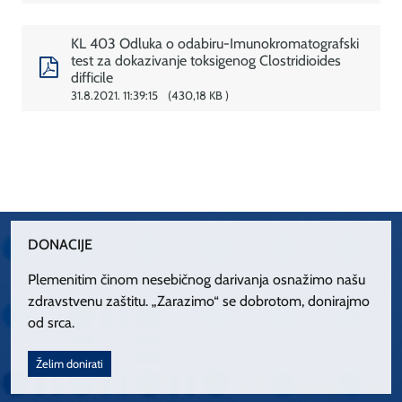
KL 403 Odluka o odabiru-Imunokromatografski
test za dokazivanje toksigenog Clostridioides
difficile
31.8.2021. 11:39:15
430,18 KB
DONACIJE
Plemenitim činom nesebičnog darivanja osnažimo našu
zdravstvenu zaštitu. „Zarazimo“ se dobrotom, donirajmo
od srca.
Želim donirati