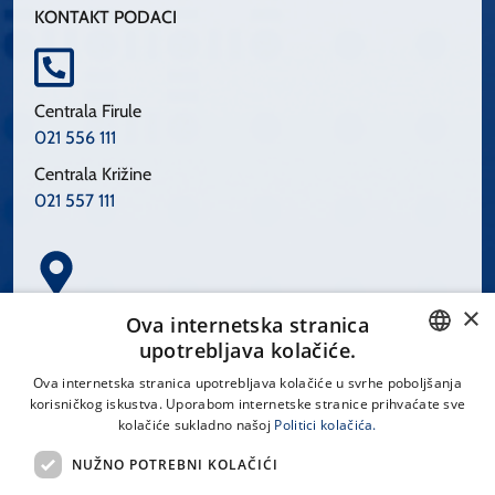
KONTAKT PODACI
Centrala Firule
021 556 111
Centrala Križine
021 557 111
×
Spinčićeva 1, 21000 Split
Ova internetska stranica
Hrvatska
upotrebljava kolačiće.
CROATIAN
Ova internetska stranica upotrebljava kolačiće u svrhe poboljšanja
korisničkog iskustva. Uporabom internetske stranice prihvaćate sve
ENGLISH
kolačiće sukladno našoj
Politici kolačića.
office@kbsplit.hr
NUŽNO POTREBNI KOLAČIĆI