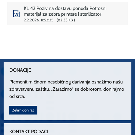
KL 42 Poziv na dostavu ponuda Potrosni
materijal za zebra printere i sterilizator
2.2.2026. 11:52:35
82,33 KB
DONACIJE
Plemenitim činom nesebičnog darivanja osnažimo našu
zdravstvenu zaštitu. „Zarazimo“ se dobrotom, donirajmo
od srca.
Želim donirati
KONTAKT PODACI