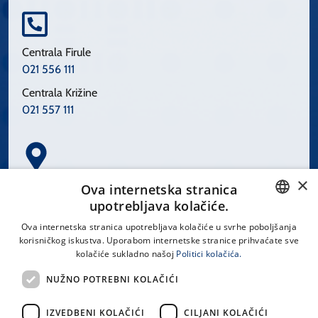
Centrala Firule
021 556 111
Centrala Križine
021 557 111
×
Spinčićeva 1, 21000 Split
Ova internetska stranica
Hrvatska
upotrebljava kolačiće.
CROATIAN
Ova internetska stranica upotrebljava kolačiće u svrhe poboljšanja
korisničkog iskustva. Uporabom internetske stranice prihvaćate sve
ENGLISH
kolačiće sukladno našoj
Politici kolačića.
office@kbsplit.hr
NUŽNO POTREBNI KOLAČIĆI
LINKOVI
IZVEDBENI KOLAČIĆI
CILJANI KOLAČIĆI