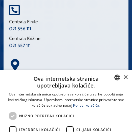
Centrala Firule
021 556 111
Centrala Križine
021 557 111
×
Spinčićeva 1, 21000 Split
Ova internetska stranica
Hrvatska
upotrebljava kolačiće.
CROATIAN
Ova internetska stranica upotrebljava kolačiće u svrhe poboljšanja
korisničkog iskustva. Uporabom internetske stranice prihvaćate sve
ENGLISH
kolačiće sukladno našoj
Politici kolačića.
office@kbsplit.hr
NUŽNO POTREBNI KOLAČIĆI
LINKOVI
IZVEDBENI KOLAČIĆI
CILJANI KOLAČIĆI