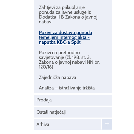
Zahtjevi za prikupljanje
ponuda za javne usluge iz
Dodatka II B Zakona o javnoj
nabavi
Pozivi za dostavu ponuda
temeljem internog akta -
naputka KBC-a Split
Pozivi na prethodno
savjetovanje (čl. 198. st. 3.
Zakona o javnoj nabavi NN br.
120/16)
Zajednička nabava
Analiza – istraživanje tržišta
Prodaja
Ostali natječaji
Arhiva