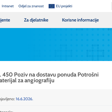
Intranet
Odjel za znanost
EU projekti
ijente
Za djelatnike
Korisne informacije
 450 Poziv na dostavu ponuda Potrošni
terijal za angiografiju
javljeno:
16.6.2026.