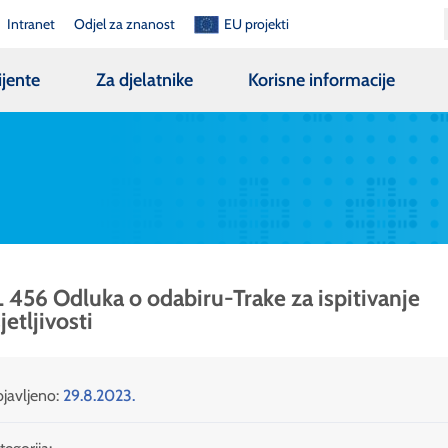
Intranet
Odjel za znanost
EU projekti
ijente
Za djelatnike
Korisne informacije
 456 Odluka o odabiru-Trake za ispitivanje
jetljivosti
javljeno:
29.8.2023.