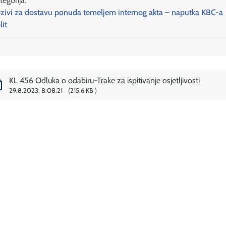
tegorija:
zivi za dostavu ponuda temeljem internog akta – naputka KBC-a
lit
KL 456 Odluka o odabiru-Trake za ispitivanje osjetljivosti
29.8.2023. 8:08:21
215,6 KB