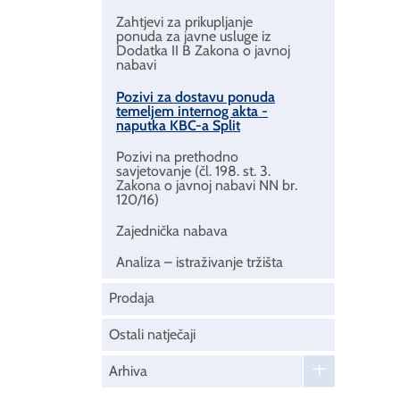
Zahtjevi za prikupljanje
ponuda za javne usluge iz
Dodatka II B Zakona o javnoj
nabavi
Pozivi za dostavu ponuda
temeljem internog akta -
naputka KBC-a Split
Pozivi na prethodno
savjetovanje (čl. 198. st. 3.
Zakona o javnoj nabavi NN br.
120/16)
Zajednička nabava
Analiza – istraživanje tržišta
Prodaja
Ostali natječaji
Arhiva