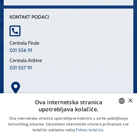
KONTAKT PODACI
Centrala Firule
021 556 111
Centrala Križine
021 557 111
×
Spinčićeva 1, 21000 Split
Ova internetska stranica
Hrvatska
upotrebljava kolačiće.
CROATIAN
Ova internetska stranica upotrebljava kolačiće u svrhe poboljšanja
korisničkog iskustva. Uporabom internetske stranice prihvaćate sve
ENGLISH
kolačiće sukladno našoj
Politici kolačića.
office@kbsplit.hr