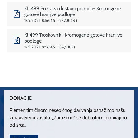
KL 499 Poziv za dostavu ponuda- Kromogene
gotove hranjive podloge
17.9.2021. 8:56:45
232,8 KB
Kl 499 Troskovnik- Kromogene gotove hranjive
podloge
17.9.2021. 8:56:45
34,5 KB
DONACIJE
Plemenitim činom nesebičnog darivanja osnažimo našu
zdravstvenu zaštitu. „Zarazimo“ se dobrotom, donirajmo
od srca.