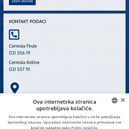
Želim donirati
KONTAKT PODACI
Centrala Firule
021 556 111
Centrala Križine
021 557 111
×
Spinčićeva 1, 21000 Split
Ova internetska stranica
Hrvatska
upotrebljava kolačiće.
CROATIAN
Ova internetska stranica upotrebljava kolačiće u svrhe poboljšanja
korisničkog iskustva. Uporabom internetske stranice prihvaćate sve
ENGLISH
kolačiće sukladno našoj
Politici kolačića.