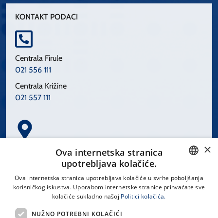
KONTAKT PODACI
Centrala Firule
021 556 111
Centrala Križine
021 557 111
×
Spinčićeva 1, 21000 Split
Ova internetska stranica
Hrvatska
upotrebljava kolačiće.
CROATIAN
Ova internetska stranica upotrebljava kolačiće u svrhe poboljšanja
korisničkog iskustva. Uporabom internetske stranice prihvaćate sve
ENGLISH
kolačiće sukladno našoj
Politici kolačića.
office@kbsplit.hr
NUŽNO POTREBNI KOLAČIĆI