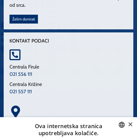
od srca.
Želim donirati
KONTAKT PODACI
Centrala Firule
021 556 111
Centrala Križine
021 557 111
×
Spinčićeva 1, 21000 Split
Ova internetska stranica
Hrvatska
upotrebljava kolačiće.