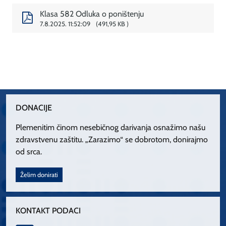
Klasa 582 Odluka o poništenju
7.8.2025. 11:52:09
491,95 KB
DONACIJE
Plemenitim činom nesebičnog darivanja osnažimo našu
zdravstvenu zaštitu. „Zarazimo“ se dobrotom, donirajmo
od srca.
Želim donirati
KONTAKT PODACI