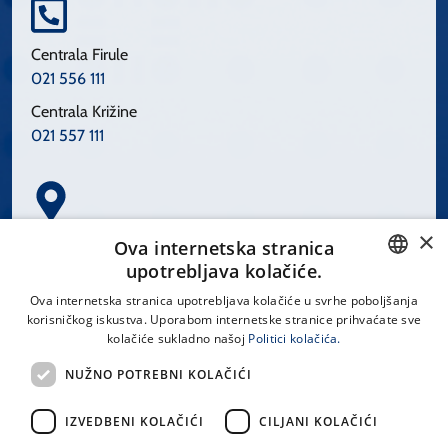
Centrala Firule
021 556 111
Centrala Križine
021 557 111
×
Spinčićeva 1, 21000 Split
Ova internetska stranica
Hrvatska
upotrebljava kolačiće.
CROATIAN
Ova internetska stranica upotrebljava kolačiće u svrhe poboljšanja
korisničkog iskustva. Uporabom internetske stranice prihvaćate sve
ENGLISH
kolačiće sukladno našoj
Politici kolačića.
office@kbsplit.hr
NUŽNO POTREBNI KOLAČIĆI
LINKOVI
IZVEDBENI KOLAČIĆI
CILJANI KOLAČIĆI