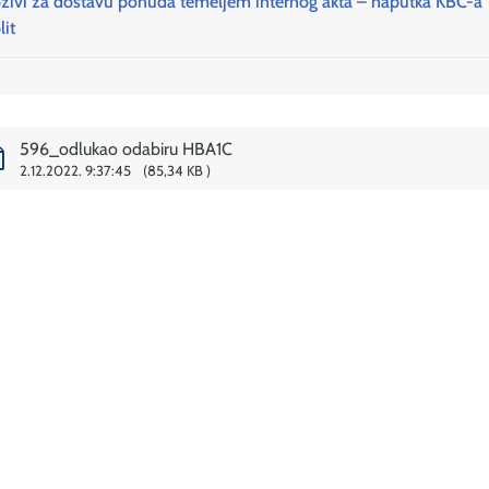
zivi za dostavu ponuda temeljem internog akta – naputka KBC-a
lit
596_odlukao odabiru HBA1C
2.12.2022. 9:37:45
85,34 KB