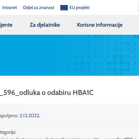
Intranet
Odjel za znanost
EU projekti
ijente
Za djelatnike
Korisne informacije
l_596_odluka o odabiru HBA1C
javljeno:
2.12.2022.
tegorija: