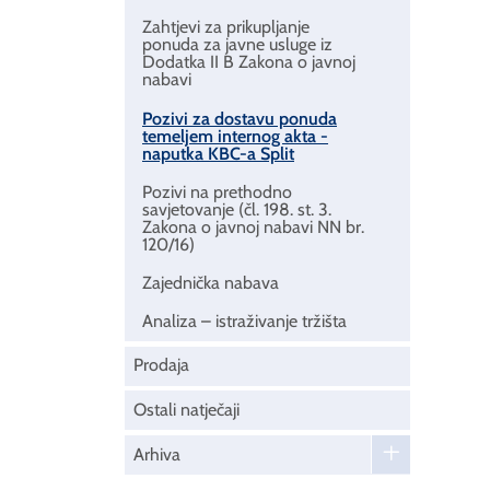
Zahtjevi za prikupljanje
ponuda za javne usluge iz
Dodatka II B Zakona o javnoj
nabavi
Pozivi za dostavu ponuda
temeljem internog akta -
naputka KBC-a Split
Pozivi na prethodno
savjetovanje (čl. 198. st. 3.
Zakona o javnoj nabavi NN br.
120/16)
Zajednička nabava
Analiza – istraživanje tržišta
Prodaja
Ostali natječaji
Arhiva