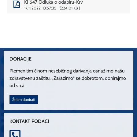
Kl 647 Odluka o odabiru-Krv
17.11.2022. 13:57:35
224,01 KB
DONACIJE
Plemenitim činom nesebičnog darivanja osnažimo našu
zdravstvenu zaštitu. „Zarazimo“ se dobrotom, donirajmo
od srca.
Želim donirati
KONTAKT PODACI