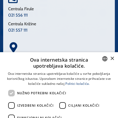
Centrala Firule
021 556 111
Centrala Križine
021 557 111
×
Spinčićeva 1, 21000 Split
Ova internetska stranica
Hrvatska
upotrebljava kolačiće.
CROATIAN
Ova internetska stranica upotrebljava kolačiće u svrhe poboljšanja
korisničkog iskustva. Uporabom internetske stranice prihvaćate sve
ENGLISH
kolačiće sukladno našoj
Politici kolačića.
office@kbsplit.hr
NUŽNO POTREBNI KOLAČIĆI
LINKOVI
IZVEDBENI KOLAČIĆI
CILJANI KOLAČIĆI
Uvjeti korištenja
FUNKCIONALNI KOLAČIĆI