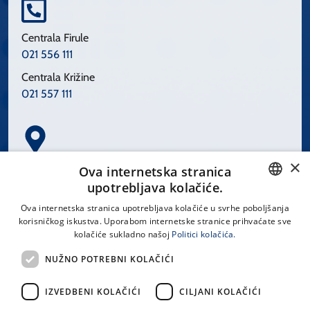
Centrala Firule
021 556 111
Centrala Križine
021 557 111
×
Spinčićeva 1, 21000 Split
Ova internetska stranica
Hrvatska
upotrebljava kolačiće.
CROATIAN
Ova internetska stranica upotrebljava kolačiće u svrhe poboljšanja
korisničkog iskustva. Uporabom internetske stranice prihvaćate sve
ENGLISH
kolačiće sukladno našoj
Politici kolačića.
office@kbsplit.hr
NUŽNO POTREBNI KOLAČIĆI
LINKOVI
IZVEDBENI KOLAČIĆI
CILJANI KOLAČIĆI