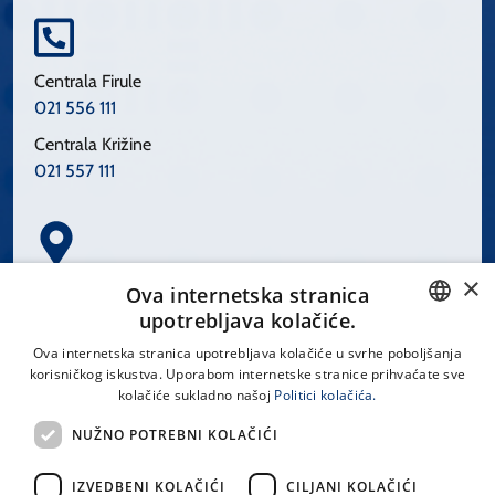
Centrala Firule
021 556 111
Centrala Križine
021 557 111
×
Spinčićeva 1, 21000 Split
Ova internetska stranica
Hrvatska
upotrebljava kolačiće.
CROATIAN
Ova internetska stranica upotrebljava kolačiće u svrhe poboljšanja
korisničkog iskustva. Uporabom internetske stranice prihvaćate sve
ENGLISH
kolačiće sukladno našoj
Politici kolačića.
office@kbsplit.hr
NUŽNO POTREBNI KOLAČIĆI
LINKOVI
IZVEDBENI KOLAČIĆI
CILJANI KOLAČIĆI