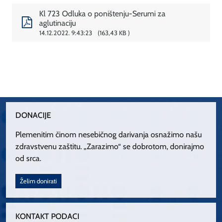
Kl 723 Odluka o poništenju-Serumi za
aglutinaciju
14.12.2022. 9:43:23
163,43 KB
DONACIJE
Plemenitim činom nesebičnog darivanja osnažimo našu
zdravstvenu zaštitu. „Zarazimo“ se dobrotom, donirajmo
od srca.
Želim donirati
KONTAKT PODACI