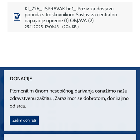
Kl_726_ ISPRAVAK br 1_ Poziv za dostavu
ponuda s troskovnikom Sustav za centralno
napajanje opreme (1) OBJAVA (2)
25.11.2025. 12:01:43
204 KB
DONACIJE
Plemenitim činom nesebičnog darivanja osnažimo našu
zdravstvenu zaštitu. „Zarazimo“ se dobrotom, donirajmo
od srca.
Želim donirati