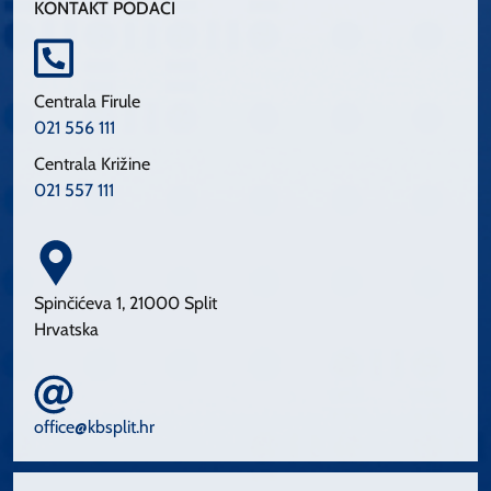
KONTAKT PODACI
Centrala Firule
021 556 111
Centrala Križine
021 557 111
Spinčićeva 1, 21000 Split
Hrvatska
office@kbsplit.hr