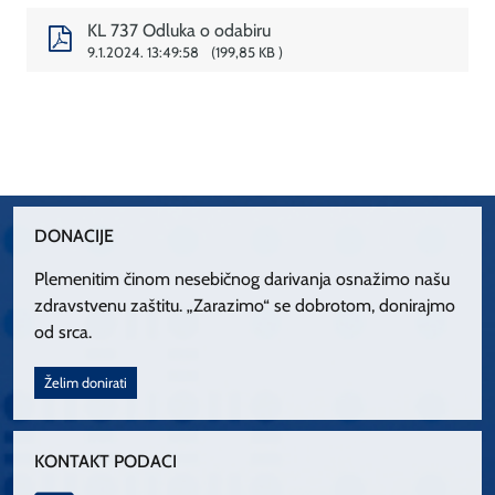
KL 737 Odluka o odabiru
9.1.2024. 13:49:58
199,85 KB
DONACIJE
Plemenitim činom nesebičnog darivanja osnažimo našu
zdravstvenu zaštitu. „Zarazimo“ se dobrotom, donirajmo
od srca.
Želim donirati
KONTAKT PODACI