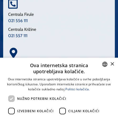
Centrala Firule
021 556 111
Centrala Križine
021 557 111
×
Spinčićeva 1, 21000 Split
Ova internetska stranica
Hrvatska
upotrebljava kolačiće.
CROATIAN
Ova internetska stranica upotrebljava kolačiće u svrhe poboljšanja
korisničkog iskustva. Uporabom internetske stranice prihvaćate sve
ENGLISH
kolačiće sukladno našoj
Politici kolačića.
office@kbsplit.hr
NUŽNO POTREBNI KOLAČIĆI
LINKOVI
IZVEDBENI KOLAČIĆI
CILJANI KOLAČIĆI