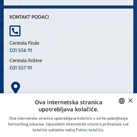
KONTAKT PODACI
Centrala Firule
021 556 111
Centrala Križine
021 557 111
×
Spinčićeva 1, 21000 Split
Ova internetska stranica
Hrvatska
upotrebljava kolačiće.
CROATIAN
Ova internetska stranica upotrebljava kolačiće u svrhe poboljšanja
korisničkog iskustva. Uporabom internetske stranice prihvaćate sve
ENGLISH
kolačiće sukladno našoj
Politici kolačića.
office@kbsplit.hr