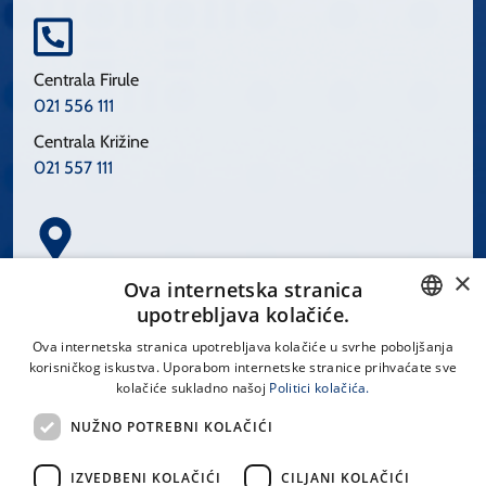
Centrala Firule
021 556 111
Centrala Križine
021 557 111
×
Spinčićeva 1, 21000 Split
Ova internetska stranica
Hrvatska
upotrebljava kolačiće.
CROATIAN
Ova internetska stranica upotrebljava kolačiće u svrhe poboljšanja
korisničkog iskustva. Uporabom internetske stranice prihvaćate sve
ENGLISH
kolačiće sukladno našoj
Politici kolačića.
office@kbsplit.hr
NUŽNO POTREBNI KOLAČIĆI
LINKOVI
IZVEDBENI KOLAČIĆI
CILJANI KOLAČIĆI