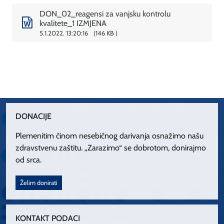
DON_02_reagensi za vanjsku kontrolu
kvalitete_1 IZMJENA
5.1.2022. 13:20:16
146 KB
DONACIJE
Plemenitim činom nesebičnog darivanja osnažimo našu
zdravstvenu zaštitu. „Zarazimo“ se dobrotom, donirajmo
od srca.
Želim donirati
KONTAKT PODACI