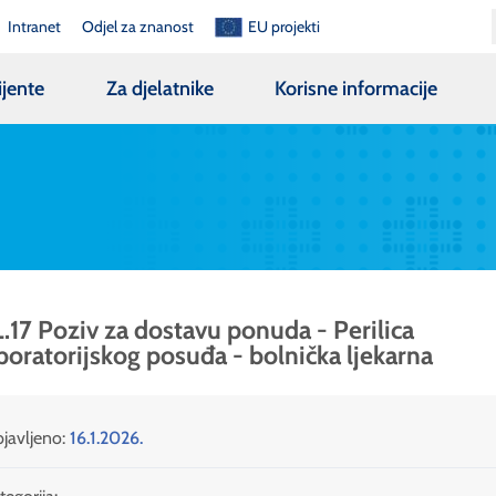
Intranet
Odjel za znanost
EU projekti
ijente
Za djelatnike
Korisne informacije
.17 Poziv za dostavu ponuda - Perilica
boratorijskog posuđa - bolnička ljekarna
javljeno:
16.1.2026.