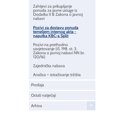
Zahtjevi za prikupljanje
ponuda za javne usluge iz
Dodatka II B Zakona o javnoj
nabavi
Pozivi za dostavu ponuda
temeljem internog akta -
naputka KBC-a Split
Pozivi na prethodno
savjetovanje (čl. 198. st. 3.
Zakona o javnoj nabavi NN br.
120/16)
Zajednička nabava
Analiza – istraživanje tržišta
Prodaja
Ostali natječaji
Arhiva