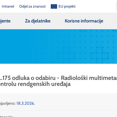
Intranet
Odjel za znanost
EU projekti
ijente
Za djelatnike
Korisne informacije
.175 odluka o odabiru - Radiološki multimeta
ntrolu rendgenskih uređaja
javljeno:
18.3.2026.