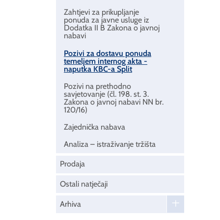
Zahtjevi za prikupljanje
ponuda za javne usluge iz
Dodatka II B Zakona o javnoj
nabavi
Pozivi za dostavu ponuda
temeljem internog akta -
naputka KBC-a Split
Pozivi na prethodno
savjetovanje (čl. 198. st. 3.
Zakona o javnoj nabavi NN br.
120/16)
Zajednička nabava
Analiza – istraživanje tržišta
Prodaja
Ostali natječaji
Arhiva