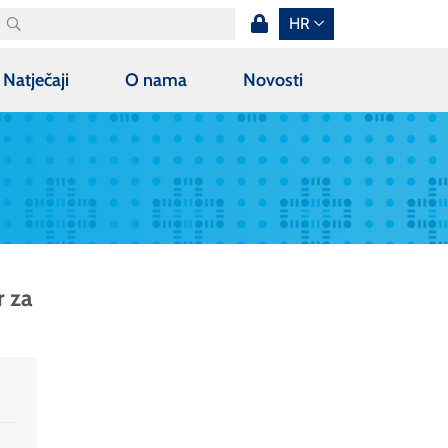
HR
Natječaji
O nama
Novosti
r za