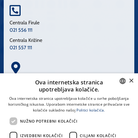
Centrala Firule
021 556 111
Centrala Križine
021 557 111
×
Spinčićeva 1, 21000 Split
Ova internetska stranica
Hrvatska
upotrebljava kolačiće.
CROATIAN
Ova internetska stranica upotrebljava kolačiće u svrhe poboljšanja
korisničkog iskustva. Uporabom internetske stranice prihvaćate sve
ENGLISH
kolačiće sukladno našoj
Politici kolačića.
office@kbsplit.hr
NUŽNO POTREBNI KOLAČIĆI
LINKOVI
IZVEDBENI KOLAČIĆI
CILJANI KOLAČIĆI