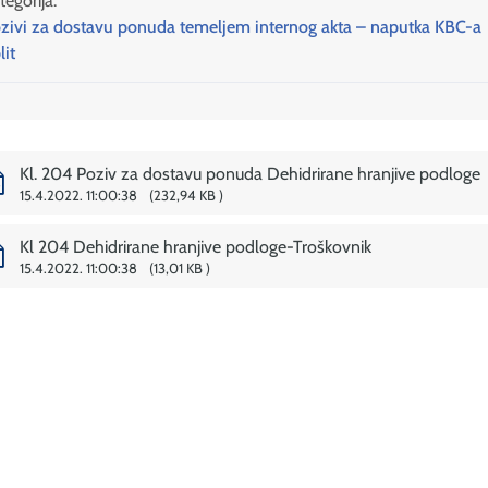
tegorija:
zivi za dostavu ponuda temeljem internog akta – naputka KBC-a
lit
Kl. 204 Poziv za dostavu ponuda Dehidrirane hranjive podloge
15.4.2022. 11:00:38
232,94 KB
Kl 204 Dehidrirane hranjive podloge-Troškovnik
15.4.2022. 11:00:38
13,01 KB