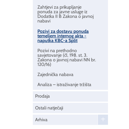
Zahtjevi za prikupljanje
ponuda za javne usluge iz
Dodatka II B Zakona o javnoj
nabavi
Pozivi za dostavu ponuda
temeljem internog akta -
naputka KBC-a Split
Pozivi na prethodno
savjetovanje (čl. 198. st. 3.
Zakona o javnoj nabavi NN br.
120/16)
Zajednička nabava
Analiza – istraživanje tržišta
Prodaja
Ostali natječaji
Arhiva