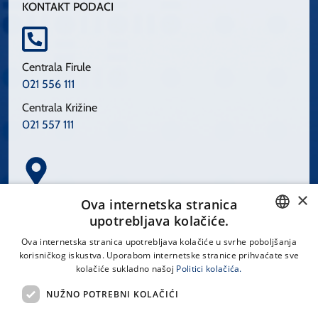
KONTAKT PODACI
Centrala Firule
021 556 111
Centrala Križine
021 557 111
×
Spinčićeva 1, 21000 Split
Ova internetska stranica
Hrvatska
upotrebljava kolačiće.
CROATIAN
Ova internetska stranica upotrebljava kolačiće u svrhe poboljšanja
korisničkog iskustva. Uporabom internetske stranice prihvaćate sve
ENGLISH
kolačiće sukladno našoj
Politici kolačića.
office@kbsplit.hr
NUŽNO POTREBNI KOLAČIĆI