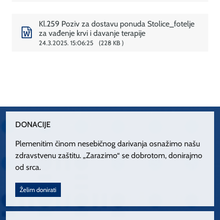
Kl.259 Poziv za dostavu ponuda Stolice_fotelje
za vađenje krvi i davanje terapije
24.3.2025. 15:06:25
228 KB
DONACIJE
Plemenitim činom nesebičnog darivanja osnažimo našu
zdravstvenu zaštitu. „Zarazimo“ se dobrotom, donirajmo
od srca.
Želim donirati