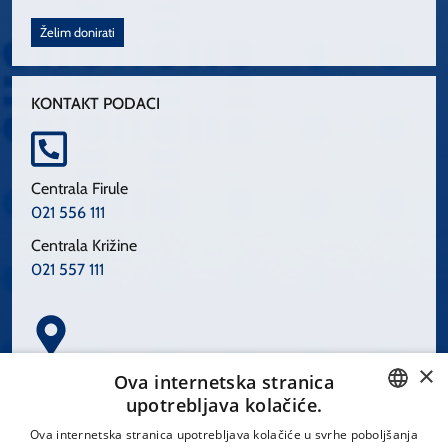
Želim donirati
KONTAKT PODACI
Centrala Firule
021 556 111
Centrala Križine
021 557 111
×
Spinčićeva 1, 21000 Split
Ova internetska stranica
Hrvatska
upotrebljava kolačiće.
CROATIAN
Ova internetska stranica upotrebljava kolačiće u svrhe poboljšanja