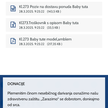
Kl.273 Poziv na dostavu ponuda Baby tuta
28.3.2025. 9:25:22
143,5 KB
Kl273.Troškovnik s opisom Baby tuta
28.3.2025. 9:25:22
33,5 KB
Kl.273 Baby tute model,amblem
28.3.2025. 9:25:22
217,35 KB
DONACIJE
Plemenitim činom nesebičnog darivanja osnažimo našu
zdravstvenu zaštitu. „Zarazimo“ se dobrotom, donirajmo
od srca.