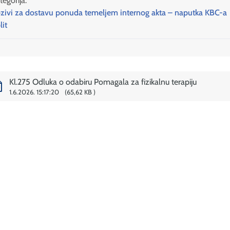
tegorija:
zivi za dostavu ponuda temeljem internog akta – naputka KBC-a
lit
Kl.275 Odluka o odabiru Pomagala za fizikalnu terapiju
1.6.2026. 15:17:20
65,62 KB