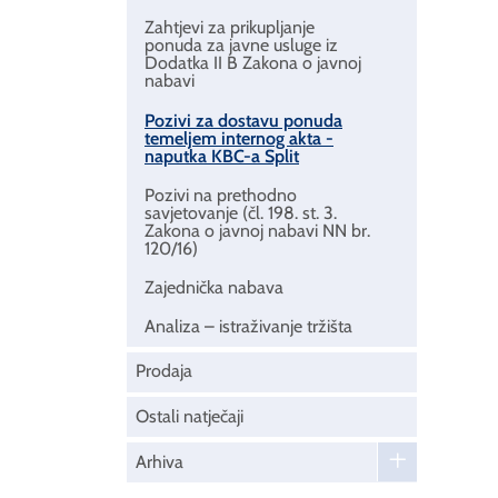
Zahtjevi za prikupljanje
ponuda za javne usluge iz
Dodatka II B Zakona o javnoj
nabavi
Pozivi za dostavu ponuda
temeljem internog akta -
naputka KBC-a Split
Pozivi na prethodno
savjetovanje (čl. 198. st. 3.
Zakona o javnoj nabavi NN br.
120/16)
Zajednička nabava
Analiza – istraživanje tržišta
Prodaja
Ostali natječaji
Arhiva