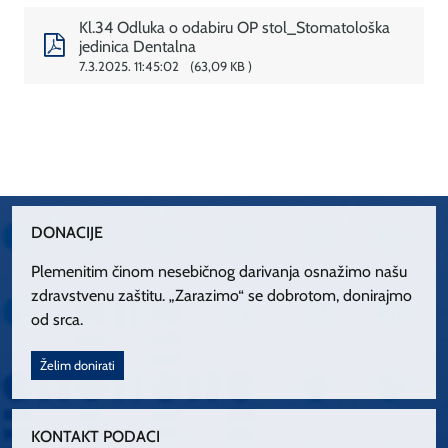
Kl.34 Odluka o odabiru OP stol_Stomatološka
jedinica Dentalna
7.3.2025. 11:45:02
63,09 KB
DONACIJE
Plemenitim činom nesebičnog darivanja osnažimo našu
zdravstvenu zaštitu. „Zarazimo“ se dobrotom, donirajmo
od srca.
Želim donirati
KONTAKT PODACI