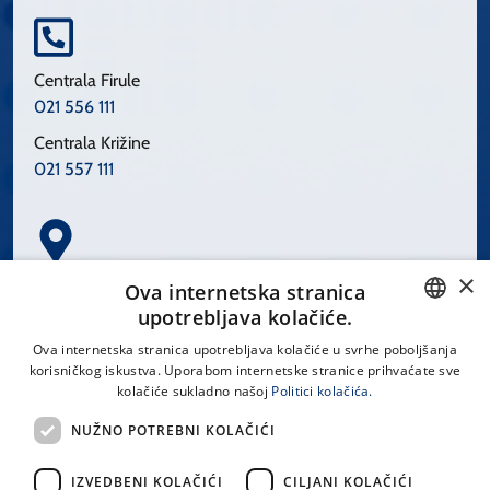
Centrala Firule
021 556 111
Centrala Križine
021 557 111
×
Spinčićeva 1, 21000 Split
Ova internetska stranica
Hrvatska
upotrebljava kolačiće.
CROATIAN
Ova internetska stranica upotrebljava kolačiće u svrhe poboljšanja
korisničkog iskustva. Uporabom internetske stranice prihvaćate sve
ENGLISH
kolačiće sukladno našoj
Politici kolačića.
office@kbsplit.hr
NUŽNO POTREBNI KOLAČIĆI
LINKOVI
IZVEDBENI KOLAČIĆI
CILJANI KOLAČIĆI