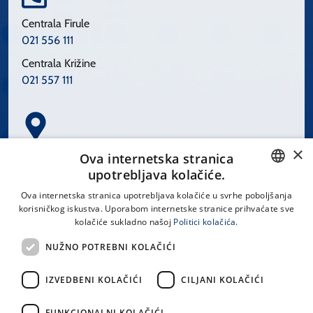
Centrala Firule
021 556 111
Centrala Križine
021 557 111
×
Spinčićeva 1, 21000 Split
Ova internetska stranica
Hrvatska
upotrebljava kolačiće.
CROATIAN
Ova internetska stranica upotrebljava kolačiće u svrhe poboljšanja
korisničkog iskustva. Uporabom internetske stranice prihvaćate sve
ENGLISH
kolačiće sukladno našoj
Politici kolačića.
office@kbsplit.hr
NUŽNO POTREBNI KOLAČIĆI
LINKOVI
IZVEDBENI KOLAČIĆI
CILJANI KOLAČIĆI
Uvjeti korištenja
FUNKCIONALNI KOLAČIĆI