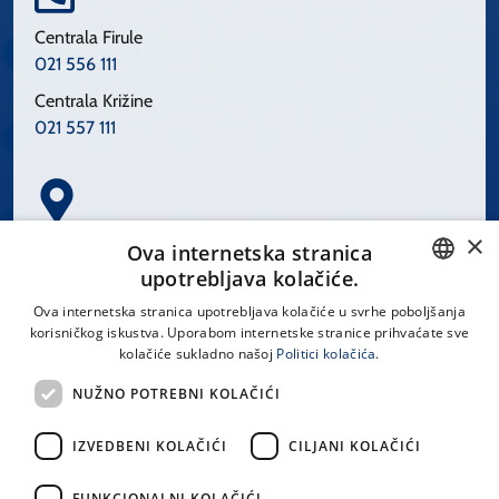
Centrala Firule
021 556 111
Centrala Križine
021 557 111
×
Spinčićeva 1, 21000 Split
Ova internetska stranica
Hrvatska
upotrebljava kolačiće.
CROATIAN
Ova internetska stranica upotrebljava kolačiće u svrhe poboljšanja
korisničkog iskustva. Uporabom internetske stranice prihvaćate sve
ENGLISH
kolačiće sukladno našoj
Politici kolačića.
office@kbsplit.hr
NUŽNO POTREBNI KOLAČIĆI
LINKOVI
IZVEDBENI KOLAČIĆI
CILJANI KOLAČIĆI
Uvjeti korištenja
FUNKCIONALNI KOLAČIĆI