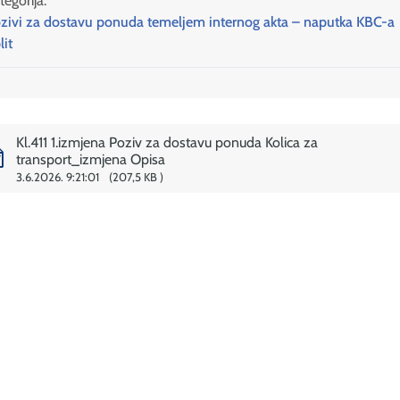
tegorija:
zivi za dostavu ponuda temeljem internog akta – naputka KBC-a
lit
Kl.411 1.izmjena Poziv za dostavu ponuda Kolica za
transport_izmjena Opisa
3.6.2026. 9:21:01
207,5 KB