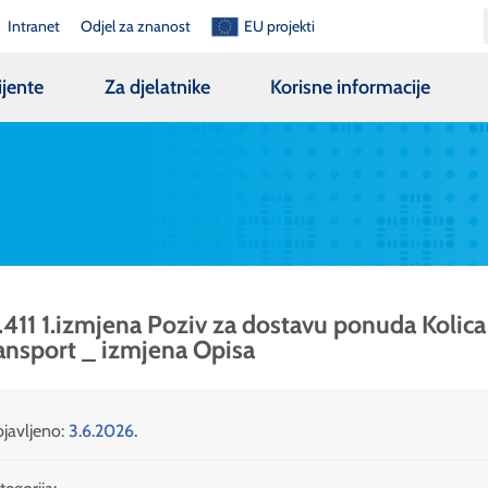
Intranet
Odjel za znanost
EU projekti
ijente
Za djelatnike
Korisne informacije
.411 1.izmjena Poziv za dostavu ponuda Kolica
ansport _ izmjena Opisa
javljeno:
3.6.2026.