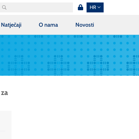
HR
Natječaji
O nama
Novosti
 za