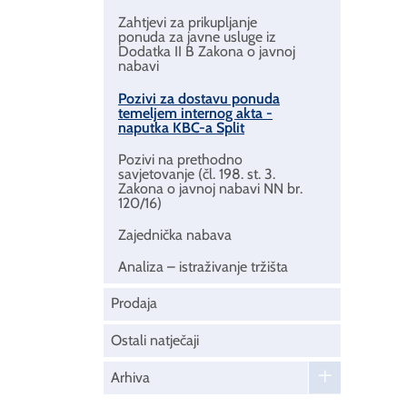
Zahtjevi za prikupljanje
ponuda za javne usluge iz
Dodatka II B Zakona o javnoj
nabavi
Pozivi za dostavu ponuda
temeljem internog akta -
naputka KBC-a Split
Pozivi na prethodno
savjetovanje (čl. 198. st. 3.
Zakona o javnoj nabavi NN br.
120/16)
Zajednička nabava
Analiza – istraživanje tržišta
Prodaja
Ostali natječaji
Arhiva