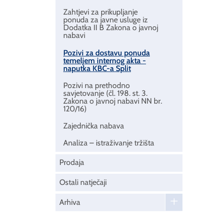
Zahtjevi za prikupljanje
ponuda za javne usluge iz
Dodatka II B Zakona o javnoj
nabavi
Pozivi za dostavu ponuda
temeljem internog akta -
naputka KBC-a Split
Pozivi na prethodno
savjetovanje (čl. 198. st. 3.
Zakona o javnoj nabavi NN br.
120/16)
Zajednička nabava
Analiza – istraživanje tržišta
Prodaja
Ostali natječaji
Arhiva