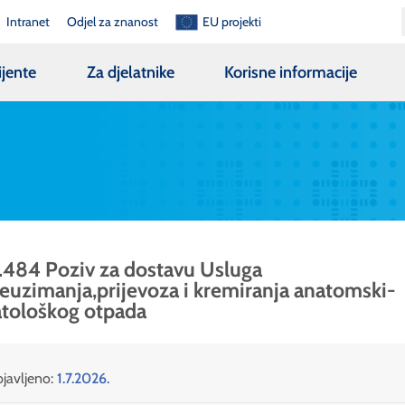
Intranet
Odjel za znanost
EU projekti
ijente
Za djelatnike
Korisne informacije
.484 Poziv za dostavu Usluga
euzimanja,prijevoza i kremiranja anatomski-
tološkog otpada
javljeno:
1.7.2026.