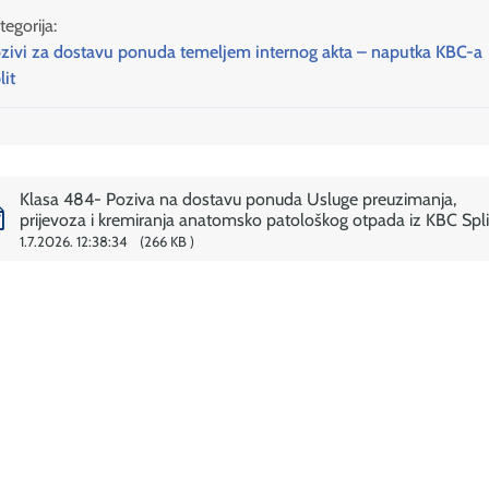
tegorija:
zivi za dostavu ponuda temeljem internog akta – naputka KBC-a
lit
Klasa 484- Poziva na dostavu ponuda Usluge preuzimanja,
prijevoza i kremiranja anatomsko patološkog otpada iz KBC Spli
1.7.2026. 12:38:34
266 KB