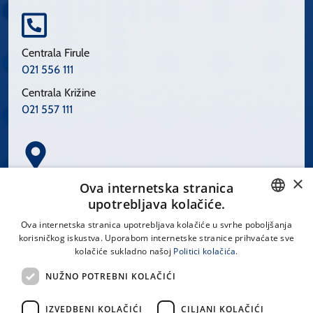
Centrala Firule
021 556 111
Centrala Križine
021 557 111
×
Spinčićeva 1, 21000 Split
Ova internetska stranica
Hrvatska
upotrebljava kolačiće.
CROATIAN
Ova internetska stranica upotrebljava kolačiće u svrhe poboljšanja
korisničkog iskustva. Uporabom internetske stranice prihvaćate sve
ENGLISH
kolačiće sukladno našoj
Politici kolačića.
office@kbsplit.hr
NUŽNO POTREBNI KOLAČIĆI
LINKOVI
IZVEDBENI KOLAČIĆI
CILJANI KOLAČIĆI