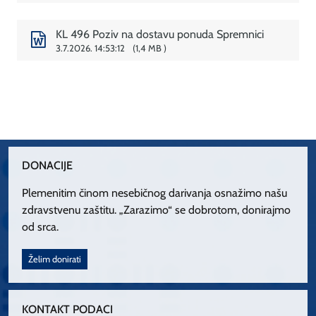
KL 496 Poziv na dostavu ponuda Spremnici
3.7.2026. 14:53:12
1,4 MB
DONACIJE
Plemenitim činom nesebičnog darivanja osnažimo našu
zdravstvenu zaštitu. „Zarazimo“ se dobrotom, donirajmo
od srca.
Želim donirati
KONTAKT PODACI