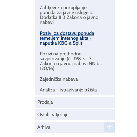
Zahtjevi za prikupljanje
ponuda za javne usluge iz
Dodatka II B Zakona o javnoj
nabavi
Pozivi za dostavu ponuda
temeljem internog akta -
naputka KBC-a Split
Pozivi na prethodno
savjetovanje (čl. 198. st. 3.
Zakona o javnoj nabavi NN br.
120/16)
Zajednička nabava
Analiza – istraživanje tržišta
Prodaja
Ostali natječaji
Arhiva