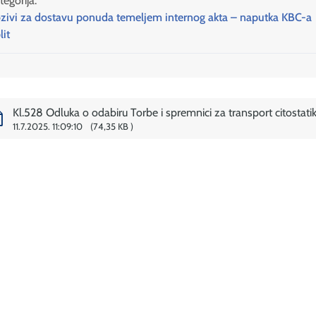
tegorija:
zivi za dostavu ponuda temeljem internog akta – naputka KBC-a
lit
Kl.528 Odluka o odabiru Torbe i spremnici za transport citostati
11.7.2025. 11:09:10
74,35 KB