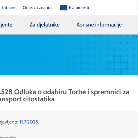
Intranet
Odjel za znanost
EU projekti
ijente
Za djelatnike
Korisne informacije
.528 Odluka o odabiru Torbe i spremnici za
ansport citostatika
javljeno:
11.7.2025.