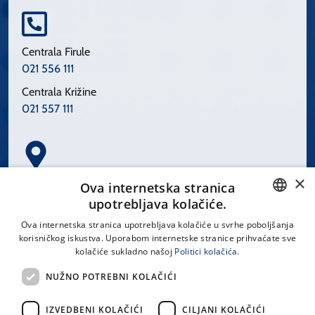
Centrala Firule
021 556 111
Centrala Križine
021 557 111
×
Spinčićeva 1, 21000 Split
Ova internetska stranica
Hrvatska
upotrebljava kolačiće.
CROATIAN
Ova internetska stranica upotrebljava kolačiće u svrhe poboljšanja
korisničkog iskustva. Uporabom internetske stranice prihvaćate sve
ENGLISH
kolačiće sukladno našoj
Politici kolačića.
office@kbsplit.hr
NUŽNO POTREBNI KOLAČIĆI
LINKOVI
IZVEDBENI KOLAČIĆI
CILJANI KOLAČIĆI