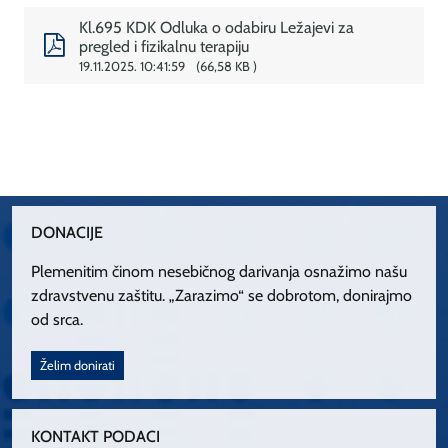
Kl.695 KDK Odluka o odabiru Ležajevi za
pregled i fizikalnu terapiju
19.11.2025. 10:41:59
66,58 KB
DONACIJE
Plemenitim činom nesebičnog darivanja osnažimo našu
zdravstvenu zaštitu. „Zarazimo“ se dobrotom, donirajmo
od srca.
Želim donirati
KONTAKT PODACI