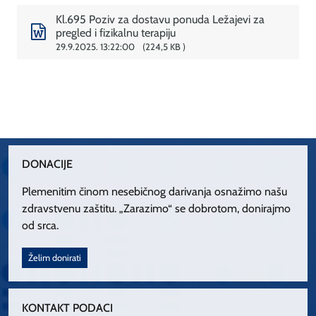
Kl.695 Poziv za dostavu ponuda Ležajevi za
pregled i fizikalnu terapiju
29.9.2025. 13:22:00
224,5 KB
DONACIJE
Plemenitim činom nesebičnog darivanja osnažimo našu
zdravstvenu zaštitu. „Zarazimo“ se dobrotom, donirajmo
od srca.
Želim donirati
KONTAKT PODACI