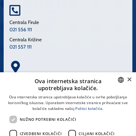
Centrala Firule
021 556 111
Centrala Križine
021 557 111
×
Spinčićeva 1, 21000 Split
Ova internetska stranica
Hrvatska
upotrebljava kolačiće.
CROATIAN
Ova internetska stranica upotrebljava kolačiće u svrhe poboljšanja
korisničkog iskustva. Uporabom internetske stranice prihvaćate sve
ENGLISH
kolačiće sukladno našoj
Politici kolačića.
office@kbsplit.hr
NUŽNO POTREBNI KOLAČIĆI
LINKOVI
IZVEDBENI KOLAČIĆI
CILJANI KOLAČIĆI