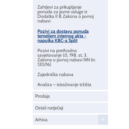
Zahtjevi za prikupljanje
ponuda za javne usluge iz
Dodatka II B Zakona o javnoj
nabavi
Pozivi za dostavu ponuda
temeljem internog akta -
naputka KBC-a Split
Pozivi na prethodno
savjetovanje (čl. 198. st. 3.
Zakona o javnoj nabavi NN br.
120/16)
Zajednička nabava
Analiza – istraživanje tržišta
Prodaja
Ostali natječaji
Arhiva