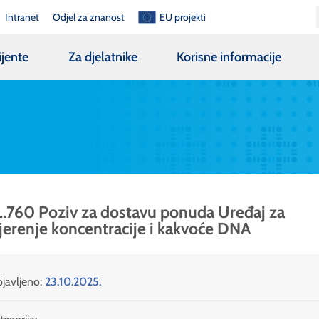
Intranet
Odjel za znanost
EU projekti
ijente
Za djelatnike
Korisne informacije
.760 Poziv za dostavu ponuda Uređaj za
erenje koncentracije i kakvoće DNA
javljeno:
23.10.2025.