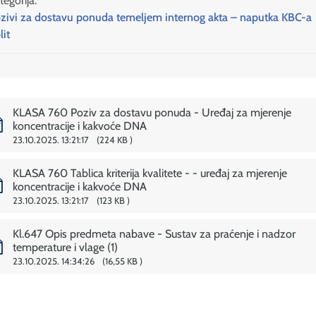
tegorija:
zivi za dostavu ponuda temeljem internog akta – naputka KBC-a
lit
KLASA 760 Poziv za dostavu ponuda - Uređaj za mjerenje
koncentracije i kakvoće DNA
23.10.2025. 13:21:17
224 KB
KLASA 760 Tablica kriterija kvalitete - - uređaj za mjerenje
koncentracije i kakvoće DNA
23.10.2025. 13:21:17
123 KB
Kl.647 Opis predmeta nabave - Sustav za praćenje i nadzor
temperature i vlage (1)
23.10.2025. 14:34:26
16,55 KB